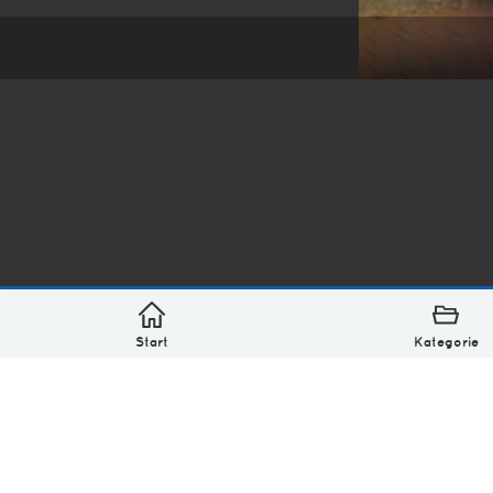
*
asterisk* Bilder aus Ottensen und der Welt. 6136 Erst
Über
Monatliches Archiv
Impressum
Datenschutz-Bestimmung
Lizenz: (CC BY-NC-SA 4.0)
Be excellent to each other.
Start
Kategorie