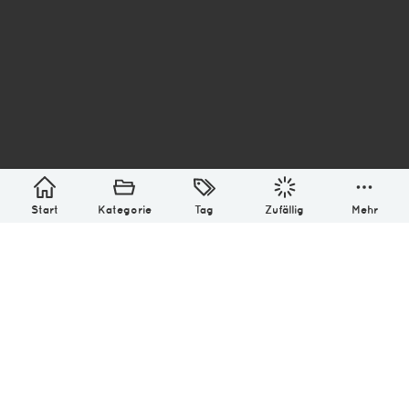
asterisk* Bilder aus Ottensen und der Welt. 6136
Erstellt mit
in Hamburg @ 2026
Über
Monatliches Archiv
Impressum
Datenschutz-Bestimmung
Lizenz: (CC BY-NC-SA 4.0)
Be excellent to each other.
Start
Kategorie
Tag
Zufällig
Mehr