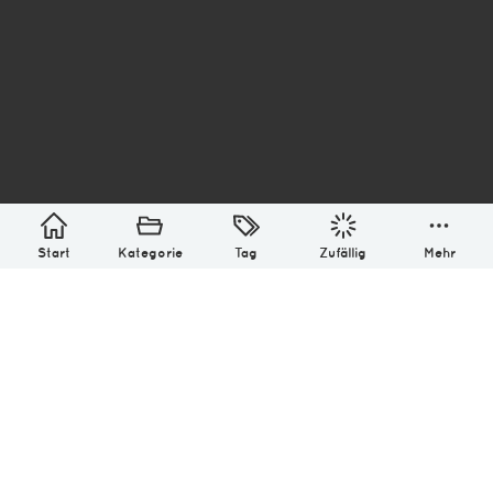
asterisk* Bilder aus Ottensen und der Welt. 6136
Erstellt mit
in Hamburg @ 2026
Über
Monatliches Archiv
Impressum
Datenschutz-Bestimmung
Lizenz: (CC BY-NC-SA 4.0)
Be excellent to each other.
Start
Kategorie
Tag
Zufällig
Mehr