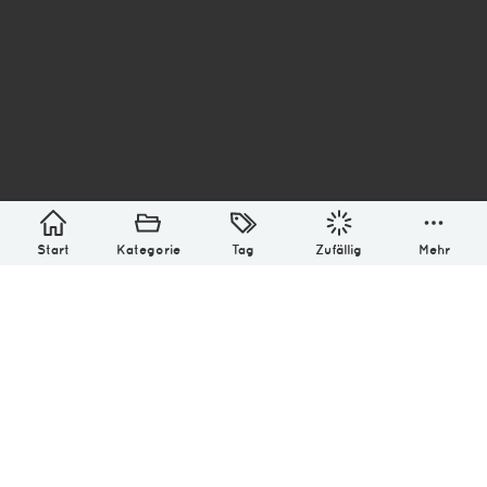
asterisk* Bilder aus Ottensen und der Welt. 6136
Erstellt mit
in Hamburg @ 2026
Über
Monatliches Archiv
Impressum
Datenschutz-Bestimmung
Lizenz: (CC BY-NC-SA 4.0)
Be excellent to each other.
Start
Kategorie
Tag
Zufällig
Mehr