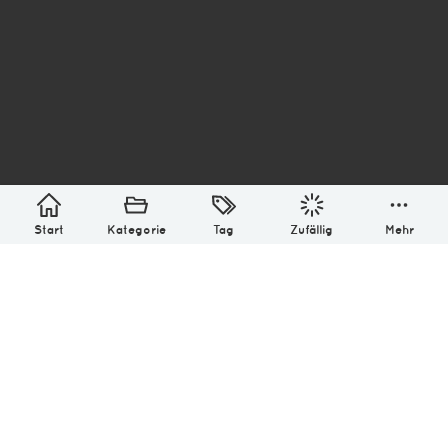
asterisk* Bilder aus Ottensen und der Welt. 6136
Erstellt mit
in Hamburg @ 2026
Über
Monatliches Archiv
Impressum
Datenschutz-Bestimmung
Lizenz: (CC BY-NC-SA 4.0)
Be excellent to each other.
Start
Kategorie
Tag
Zufällig
Mehr