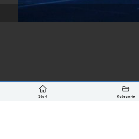
*
asterisk* Bilder aus Ottensen und der Welt. 6136 Erst
Über
Monatliches Archiv
Impressum
Datenschutz-Bestimmung
Lizenz: (CC BY-NC-SA 4.0)
Be excellent to each other.
Start
Kategorie