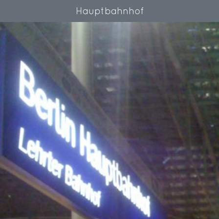
Hauptbahnhof