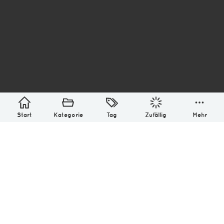
asterisk* Bilder aus Ottensen und der Welt. 6136
Erstellt mit
in Hamburg @ 2026
Über
Monatliches Archiv
Impressum
Datenschutz-Bestimmung
Lizenz: (CC BY-NC-SA 4.0)
Be excellent to each other.
Start
Kategorie
Tag
Zufällig
Mehr