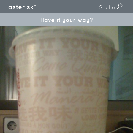
asterisk*
Suche
Have it your way?