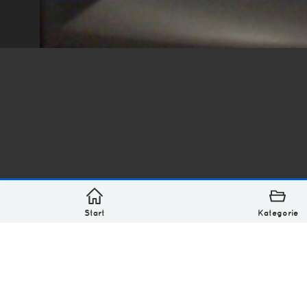
*
asterisk* Bilder aus Ottensen und der Welt. 6136 Erst
Über
Monatliches Archiv
Impressum
Datenschutz-Bestimmung
Lizenz: (CC BY-NC-SA 4.0)
Be excellent to each other.
Start
Kategorie