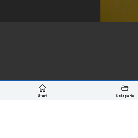
*
asterisk* Bilder aus Ottensen und der Welt. 6136 Erst
Über
Monatliches Archiv
Impressum
Datenschutz-Bestimmung
Lizenz: (CC BY-NC-SA 4.0)
Be excellent to each other.
Start
Kategorie