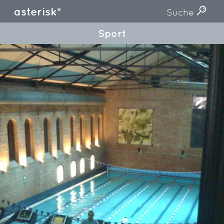
asterisk*
Suche
Sport