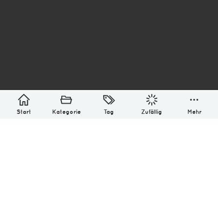
asterisk* Bilder aus Ottensen und der Welt. 6136
Erstellt mit
in Hamburg @ 2026
Über
Monatliches Archiv
Impressum
Datenschutz-Bestimmung
Lizenz: (CC BY-NC-SA 4.0)
Be excellent to each other.
Start
Kategorie
Tag
Zufällig
Mehr