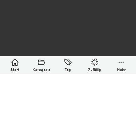
asterisk* Bilder aus Ottensen und der Welt. 6136
Erstellt mit
in Hamburg @ 2026
Über
Monatliches Archiv
Impressum
Datenschutz-Bestimmung
Lizenz: (CC BY-NC-SA 4.0)
Be excellent to each other.
Start
Kategorie
Tag
Zufällig
Mehr