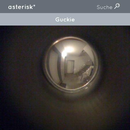
asterisk*
Suche
Guckie