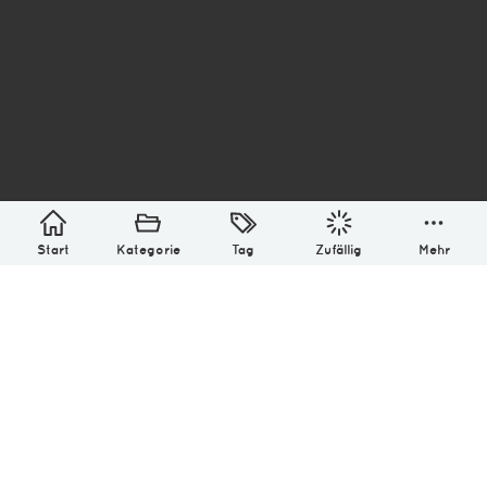
asterisk* Bilder aus Ottensen und der Welt. 6136
Erstellt mit
in Hamburg @ 2026
Über
Monatliches Archiv
Impressum
Datenschutz-Bestimmung
Lizenz: (CC BY-NC-SA 4.0)
Be excellent to each other.
Start
Kategorie
Tag
Zufällig
Mehr