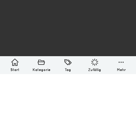
asterisk* Bilder aus Ottensen und der Welt. 6136
Erstellt mit
in Hamburg @ 2026
Über
Monatliches Archiv
Impressum
Datenschutz-Bestimmung
Lizenz: (CC BY-NC-SA 4.0)
Be excellent to each other.
Start
Kategorie
Tag
Zufällig
Mehr