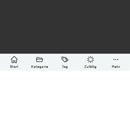
asterisk* Bilder aus Ottensen und der Welt. 6136
Erstellt mit
in Hamburg @ 2026
Über
Monatliches Archiv
Impressum
Datenschutz-Bestimmung
Lizenz: (CC BY-NC-SA 4.0)
Be excellent to each other.
Start
Kategorie
Tag
Zufällig
Mehr