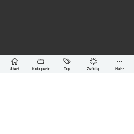
asterisk* Bilder aus Ottensen und der Welt. 6136
Erstellt mit
in Hamburg @ 2026
Über
Monatliches Archiv
Impressum
Datenschutz-Bestimmung
Lizenz: (CC BY-NC-SA 4.0)
Be excellent to each other.
Start
Kategorie
Tag
Zufällig
Mehr