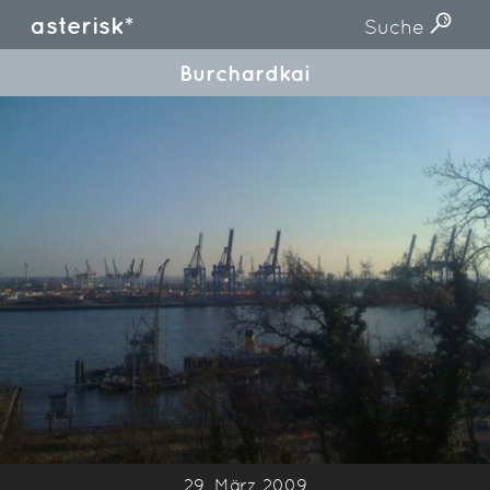
asterisk*
Suche
Burchardkai
29. März 2009