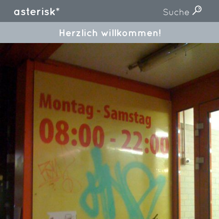
asterisk*
Suche
Herzlich willkommen!