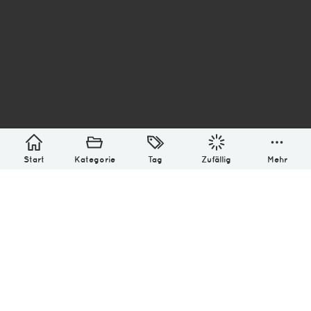
asterisk* Bilder aus Ottensen und der Welt. 6136
Erstellt mit
in Hamburg @ 2026
Über
Monatliches Archiv
Impressum
Datenschutz-Bestimmung
Lizenz: (CC BY-NC-SA 4.0)
Be excellent to each other.
Start
Kategorie
Tag
Zufällig
Mehr