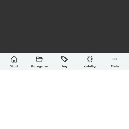
asterisk* Bilder aus Ottensen und der Welt. 6136
Erstellt mit
in Hamburg @ 2026
Über
Monatliches Archiv
Impressum
Datenschutz-Bestimmung
Lizenz: (CC BY-NC-SA 4.0)
Be excellent to each other.
Start
Kategorie
Tag
Zufällig
Mehr