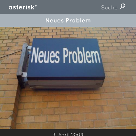
asterisk*
Suche
Neues Problem
3. April 2009