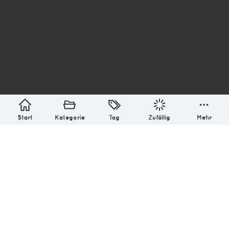
asterisk* Bilder aus Ottensen und der Welt. 6136
Erstellt mit
in Hamburg @ 2026
Über
Monatliches Archiv
Impressum
Datenschutz-Bestimmung
Lizenz: (CC BY-NC-SA 4.0)
Be excellent to each other.
Start
Kategorie
Tag
Zufällig
Mehr