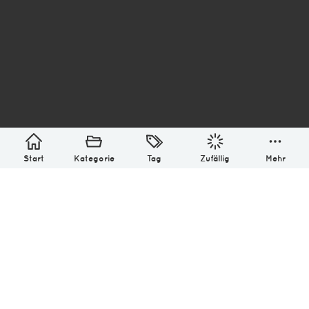
asterisk* Bilder aus Ottensen und der Welt. 6136
Erstellt mit
in Hamburg @ 2026
Über
Monatliches Archiv
Impressum
Datenschutz-Bestimmung
Lizenz: (CC BY-NC-SA 4.0)
Be excellent to each other.
Start
Kategorie
Tag
Zufällig
Mehr