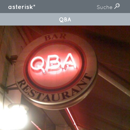
asterisk*
Suche
QBA