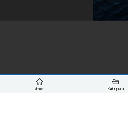
*
asterisk* Bilder aus Ottensen und der Welt. 6136 Erst
Über
Monatliches Archiv
Impressum
Datenschutz-Bestimmung
Lizenz: (CC BY-NC-SA 4.0)
Be excellent to each other.
Start
Kategorie