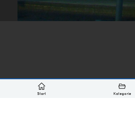
*
asterisk* Bilder aus Ottensen und der Welt. 6136 Erst
Über
Monatliches Archiv
Impressum
Datenschutz-Bestimmung
Lizenz: (CC BY-NC-SA 4.0)
Be excellent to each other.
Start
Kategorie