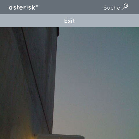
asterisk*
Suche
Exit