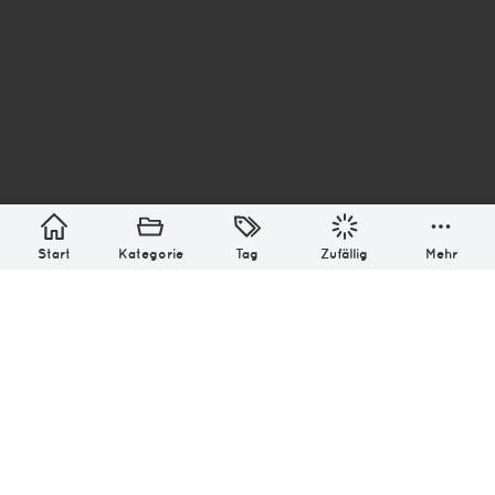
asterisk* Bilder aus Ottensen und der Welt. 6136
Erstellt mit
in Hamburg @ 2026
Über
Monatliches Archiv
Impressum
Datenschutz-Bestimmung
Lizenz: (CC BY-NC-SA 4.0)
Be excellent to each other.
Start
Kategorie
Tag
Zufällig
Mehr