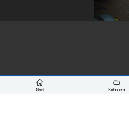
*
asterisk* Bilder aus Ottensen und der Welt. 6136 Erst
Über
Monatliches Archiv
Impressum
Datenschutz-Bestimmung
Lizenz: (CC BY-NC-SA 4.0)
Be excellent to each other.
Start
Kategorie