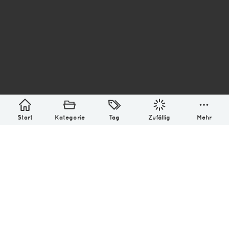
asterisk* Bilder aus Ottensen und der Welt. 6136
Erstellt mit
in Hamburg @ 2026
Über
Monatliches Archiv
Impressum
Datenschutz-Bestimmung
Lizenz: (CC BY-NC-SA 4.0)
Be excellent to each other.
Start
Kategorie
Tag
Zufällig
Mehr