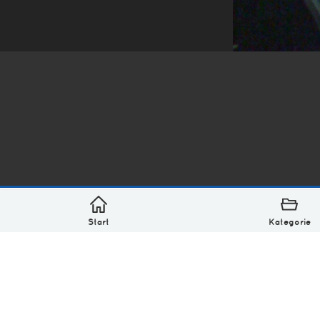
*
asterisk* Bilder aus Ottensen und der Welt. 6136 Erst
Über
Monatliches Archiv
Impressum
Datenschutz-Bestimmung
Lizenz: (CC BY-NC-SA 4.0)
Be excellent to each other.
Start
Kategorie