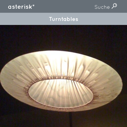
asterisk*
Suche
Turntables