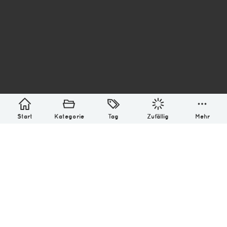
asterisk* Bilder aus Ottensen und der Welt. 6136
Erstellt mit
in Hamburg @ 2026
Über
Monatliches Archiv
Impressum
Datenschutz-Bestimmung
Lizenz: (CC BY-NC-SA 4.0)
Be excellent to each other.
Start
Kategorie
Tag
Zufällig
Mehr