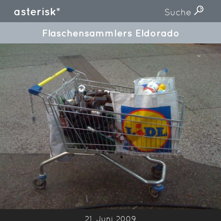
asterisk*
Suche
Flaschensammlers Eldorado
21. Juni 2009