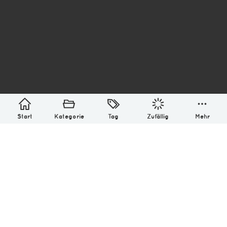
asterisk* Bilder aus Ottensen und der Welt. 6136
Erstellt mit
in Hamburg @ 2026
Über
Monatliches Archiv
Impressum
Datenschutz-Bestimmung
Lizenz: (CC BY-NC-SA 4.0)
Be excellent to each other.
Start
Kategorie
Tag
Zufällig
Mehr