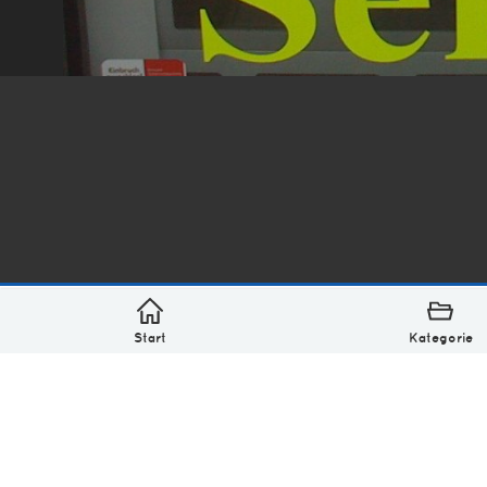
*
asterisk* Bilder aus Ottensen und der Welt. 6136 Erst
Über
Monatliches Archiv
Impressum
Datenschutz-Bestimmung
Lizenz: (CC BY-NC-SA 4.0)
Be excellent to each other.
Start
Kategorie