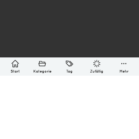
asterisk* Bilder aus Ottensen und der Welt. 6136
Erstellt mit
in Hamburg @ 2026
Über
Monatliches Archiv
Impressum
Datenschutz-Bestimmung
Lizenz: (CC BY-NC-SA 4.0)
Be excellent to each other.
Start
Kategorie
Tag
Zufällig
Mehr