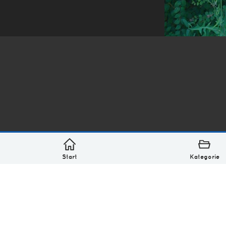
*
asterisk* Bilder aus Ottensen und der Welt. 6136 Erst
Über
Monatliches Archiv
Impressum
Datenschutz-Bestimmung
Lizenz: (CC BY-NC-SA 4.0)
Be excellent to each other.
Start
Kategorie