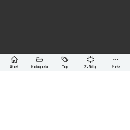
asterisk* Bilder aus Ottensen und der Welt. 6136
Erstellt mit
in Hamburg @ 2026
Über
Monatliches Archiv
Impressum
Datenschutz-Bestimmung
Lizenz: (CC BY-NC-SA 4.0)
Be excellent to each other.
Start
Kategorie
Tag
Zufällig
Mehr