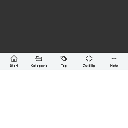
asterisk* Bilder aus Ottensen und der Welt. 6136
Erstellt mit
in Hamburg @ 2026
Über
Monatliches Archiv
Impressum
Datenschutz-Bestimmung
Lizenz: (CC BY-NC-SA 4.0)
Be excellent to each other.
Start
Kategorie
Tag
Zufällig
Mehr