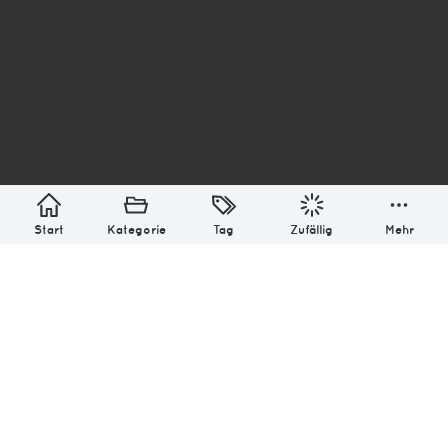
asterisk* Bilder aus Ottensen und der Welt. 6136
Erstellt mit
in Hamburg @ 2026
Über
Monatliches Archiv
Impressum
Datenschutz-Bestimmung
Lizenz: (CC BY-NC-SA 4.0)
Be excellent to each other.
Start
Kategorie
Tag
Zufällig
Mehr