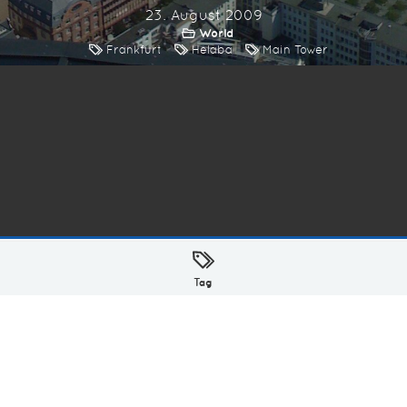
23. August 2009
World
Frankfurt
Helaba
Main Tower
ellt mit
in Hamburg @ 2026
Tag