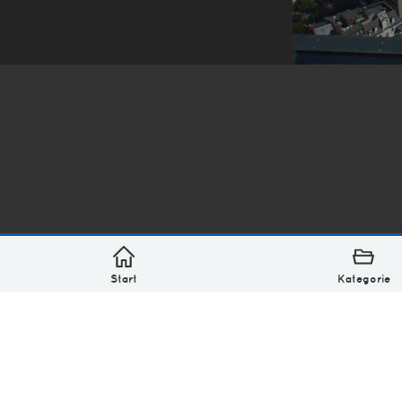
*
asterisk* Bilder aus Ottensen und der Welt. 6136 Erst
Über
Monatliches Archiv
Impressum
Datenschutz-Bestimmung
Lizenz: (CC BY-NC-SA 4.0)
Be excellent to each other.
Start
Kategorie