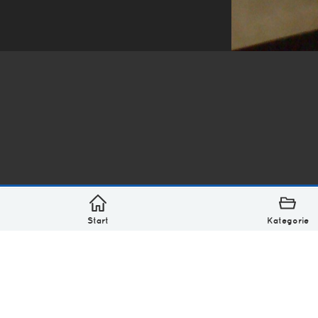
*
asterisk* Bilder aus Ottensen und der Welt. 6136 Erst
Über
Monatliches Archiv
Impressum
Datenschutz-Bestimmung
Lizenz: (CC BY-NC-SA 4.0)
Be excellent to each other.
Start
Kategorie