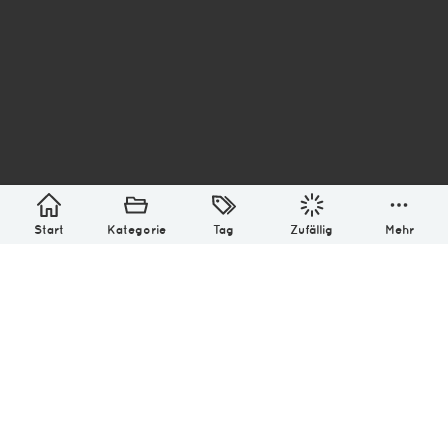
asterisk* Bilder aus Ottensen und der Welt. 6136
Erstellt mit
in Hamburg @ 2026
Über
Monatliches Archiv
Impressum
Datenschutz-Bestimmung
Lizenz: (CC BY-NC-SA 4.0)
Be excellent to each other.
Start
Kategorie
Tag
Zufällig
Mehr