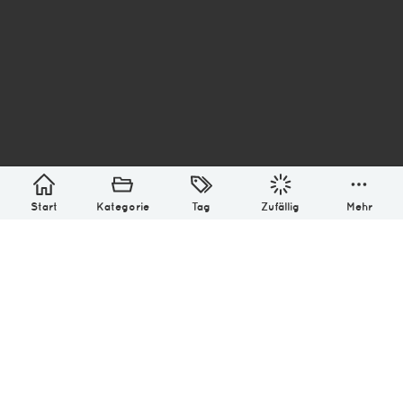
asterisk* Bilder aus Ottensen und der Welt. 6136
Erstellt mit
in Hamburg @ 2026
Über
Monatliches Archiv
Impressum
Datenschutz-Bestimmung
Lizenz: (CC BY-NC-SA 4.0)
Be excellent to each other.
Start
Kategorie
Tag
Zufällig
Mehr