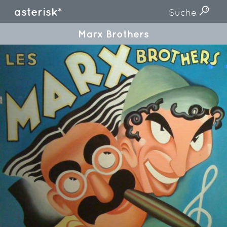
asterisk*
Suche
Marx Brothers