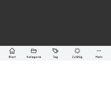
asterisk* Bilder aus Ottensen und der Welt. 6136
Erstellt mit
in Hamburg @ 2026
Über
Monatliches Archiv
Impressum
Datenschutz-Bestimmung
Lizenz: (CC BY-NC-SA 4.0)
Be excellent to each other.
Start
Kategorie
Tag
Zufällig
Mehr