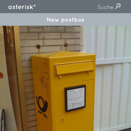
asterisk*
Suche
New postbox