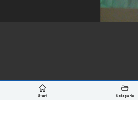
*
asterisk* Bilder aus Ottensen und der Welt. 6136 Erst
Über
Monatliches Archiv
Impressum
Datenschutz-Bestimmung
Lizenz: (CC BY-NC-SA 4.0)
Be excellent to each other.
Start
Kategorie