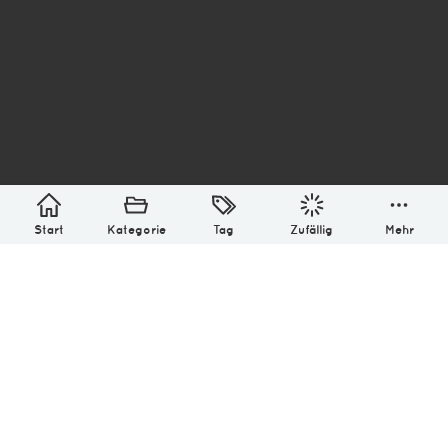
asterisk* Bilder aus Ottensen und der Welt. 6136
Erstellt mit
in Hamburg @ 2026
Über
Monatliches Archiv
Impressum
Datenschutz-Bestimmung
Lizenz: (CC BY-NC-SA 4.0)
Be excellent to each other.
Start
Kategorie
Tag
Zufällig
Mehr