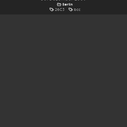
Berlin
26C3
bcc
*