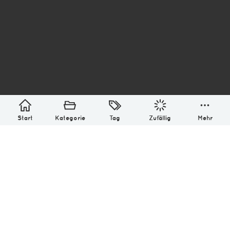
asterisk* Bilder aus Ottensen und der Welt. 6136
Erstellt mit
in Hamburg @ 2026
Über
Monatliches Archiv
Impressum
Datenschutz-Bestimmung
Lizenz: (CC BY-NC-SA 4.0)
Be excellent to each other.
Start
Kategorie
Tag
Zufällig
Mehr