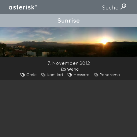
asterisk*
Suche
Sunrise
7. November 2012
World
Crete
Kamilari
Messara
Panorama