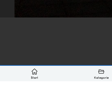
*
asterisk* Bilder aus Ottensen und der Welt. 6136 Erst
Über
Monatliches Archiv
Impressum
Datenschutz-Bestimmung
Lizenz: (CC BY-NC-SA 4.0)
Be excellent to each other.
Start
Kategorie