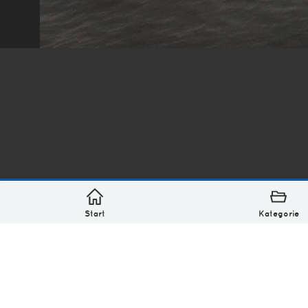
*
asterisk* Bilder aus Ottensen und der Welt. 6136 Erst
Über
Monatliches Archiv
Impressum
Datenschutz-Bestimmung
Lizenz: (CC BY-NC-SA 4.0)
Be excellent to each other.
Start
Kategorie