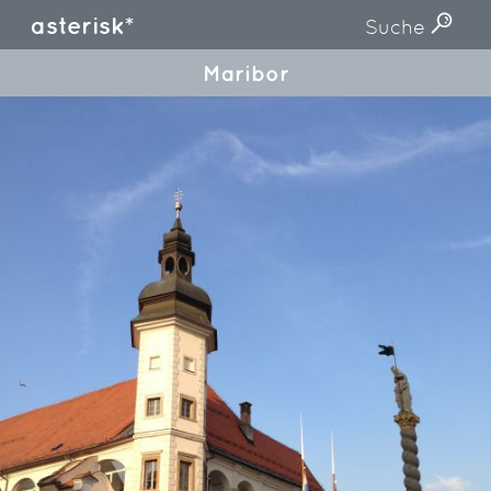
asterisk*
Suche
Maribor