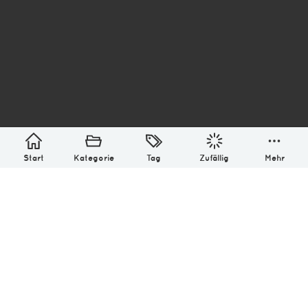
asterisk* Bilder aus Ottensen und der Welt. 6136
Erstellt mit
in Hamburg @ 2026
Über
Monatliches Archiv
Impressum
Datenschutz-Bestimmung
Lizenz: (CC BY-NC-SA 4.0)
Be excellent to each other.
Start
Kategorie
Tag
Zufällig
Mehr