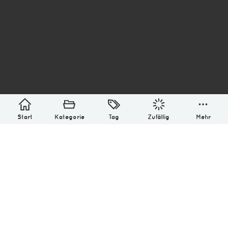
asterisk* Bilder aus Ottensen und der Welt. 6136
Erstellt mit
in Hamburg @ 2026
Über
Monatliches Archiv
Impressum
Datenschutz-Bestimmung
Lizenz: (CC BY-NC-SA 4.0)
Be excellent to each other.
Start
Kategorie
Tag
Zufällig
Mehr