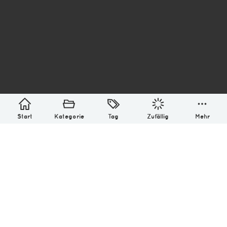
asterisk* Bilder aus Ottensen und der Welt. 6136
Erstellt mit
in Hamburg @ 2026
Über
Monatliches Archiv
Impressum
Datenschutz-Bestimmung
Lizenz: (CC BY-NC-SA 4.0)
Be excellent to each other.
Start
Kategorie
Tag
Zufällig
Mehr