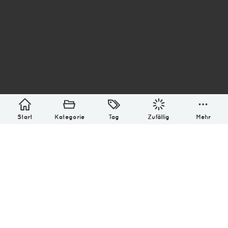
asterisk* Bilder aus Ottensen und der Welt. 6136
Erstellt mit
in Hamburg @ 2026
Über
Monatliches Archiv
Impressum
Datenschutz-Bestimmung
Lizenz: (CC BY-NC-SA 4.0)
Be excellent to each other.
Start
Kategorie
Tag
Zufällig
Mehr