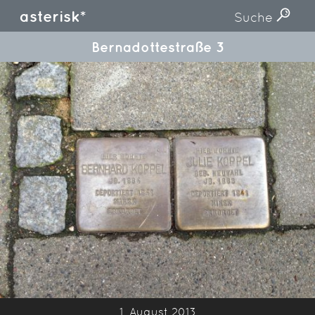
asterisk*
Suche
Bernadottestraße 3
1. August 2013