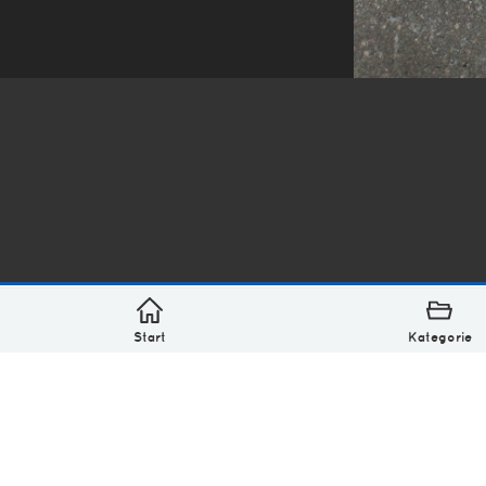
*
asterisk* Bilder aus Ottensen und der Welt. 6136 Erst
Über
Monatliches Archiv
Impressum
Datenschutz-Bestimmung
Lizenz: (CC BY-NC-SA 4.0)
Be excellent to each other.
Start
Kategorie