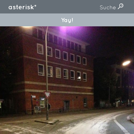
asterisk*
Suche
Yay!