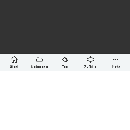
asterisk* Bilder aus Ottensen und der Welt. 6136
Erstellt mit
in Hamburg @ 2026
Über
Monatliches Archiv
Impressum
Datenschutz-Bestimmung
Lizenz: (CC BY-NC-SA 4.0)
Be excellent to each other.
Start
Kategorie
Tag
Zufällig
Mehr